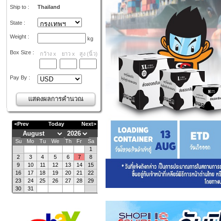
Ship to :
Thailand
State :
Weight :
kg
Box Size :
กว้าง
x
ยาว
x
สูง
(
นิ้ว
)
Pay By :